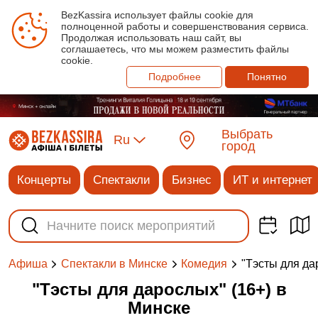
BezKassira использует файлы cookie для
полноценной работы и совершенствования сервиса.
Продолжая использовать наш сайт, вы
соглашаетесь, что мы можем разместить файлы
cookie.
Подробнее
Понятно
Выбрать
Ru
город
Концерты
Спектакли
Бизнес
ИТ и интернет
"Тэсты для да
Афиша
Спектакли в Минске
Комедия
"Тэсты для дарослых" (16+) в
Минске