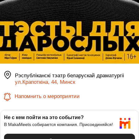
Рэспублiканскi тэатр беларускай драматургii
ул.Крапоткіна, 44, Минск
Напомнить о мероприятии