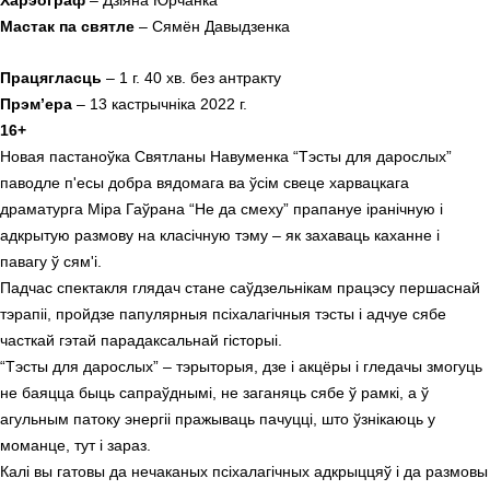
Мастак па святле
– Сямён Давыдзенка
Працягласць
– 1 г. 40 хв. без антракту
Прэм’ера
– 13 кастрычніка 2022 г.
16+
Новая пастаноўка Святланы Навуменка “Тэсты для дарослых”
паводле п'есы добра вядомага ва ўсім свеце харвацкага
драматурга Міра Гаўрана “Не да смеху” прапануе іранічную і
адкрытую размову на класічную тэму – як захаваць каханне і
павагу ў сям'і.
Падчас спектакля глядач стане саўдзельнікам працэсу першаснай
тэрапіі, пройдзе папулярныя псіхалагічныя тэсты і адчуе сябе
часткай гэтай парадаксальнай гісторыі.
“Тэсты для дарослых” – тэрыторыя, дзе і акцёры і гледачы змогуць
не баяцца быць сапраўднымі, не заганяць сябе ў рамкі, а ў
агульным патоку энергіі пражываць пачуцці, што ўзнікаюць у
моманце, тут і зараз.
Калі вы гатовы да нечаканых псіхалагічных адкрыццяў і да размовы