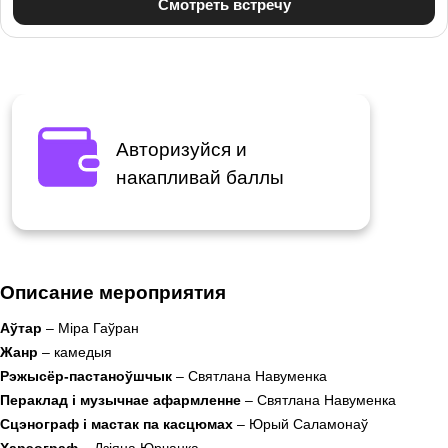
Авторизуйся и
накапливай баллы
Описание мероприятия
Аўтар
– Міра Гаўран
Жанр
– камедыя
Рэжысёр-пастаноўшчык
– Святлана Навуменка
Пераклад і музычнае афармленне
– Святлана Навуменка
Сцэнограф і мастак па касцюмах
– Юрый Саламонаў
Харэограф
– Дзіяна Юрчанка