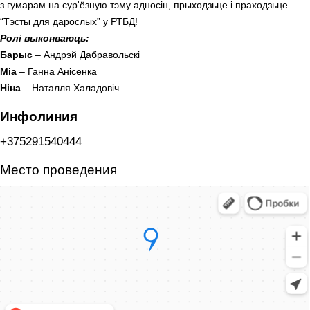
з гумарам на сур'ёзную тэму адносін, прыходзьце і праходзьце
“Тэсты для дарослых” у РТБД!
Ролі выконваюць:
Барыс
– Андрэй Дабравольскі
Міа
– Ганна Анісенка
Ніна
– Наталля Халадовіч
Инфолиния
+375291540444
Место проведения