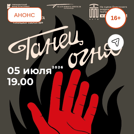
АНОНС
16+