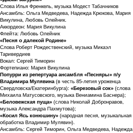
Слова Илья Френкель, музыка Модест Табачников
Ансамбль: Ольга Медведева, Надежда Крюкова, Мария
Викулина, Любовь Олейник.
Аккордеон: Мария Викулина
Флейта: Любовь Олейник
«Песня о далекой Родине»
Слова Роберт Рождественский, музыка Микаэл
Таривердиев
Вокал: Сергей Тиморин
Фортепиано: Мария Викулина
Попурри из репертуара ансамбля «Песняры» п/у
Владимира Мулявина
(в честь 85-летия уроженца
Свердловска/Екатеринбурга):
«Березовый сок»
(слова
Михаила Матусовского, музыка Вениамина Баснера);
«Беловежская пуща»
(слова Николай Добронравов,
музыка Александра Пахмутова);
«Косил Ясь конюшину»
(народная песня, музыкальная
обработка Владимир Мулявин).
Ансамбль: Сергей Тиморин, Ольга Медведева, Надежда