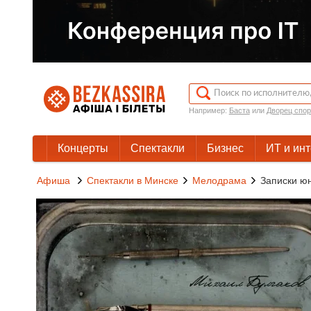
Например:
Баста
или
Дворец спор
Концерты
Спектакли
Бизнес
ИТ и ин
Афиша
Спектакли в Минске
Мелодрама
Записки ю