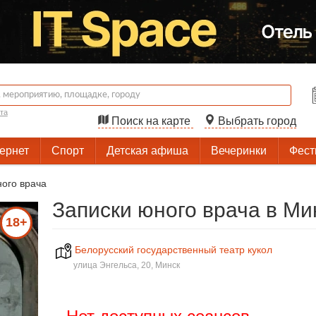
та
Поиск на карте
Выбрать город
тернет
Спорт
Детская афиша
Вечеринки
Фест
ного врача
Записки юного врача в Ми
18+
Белорусский государственный театр кукол
улица Энгельса, 20, Минск