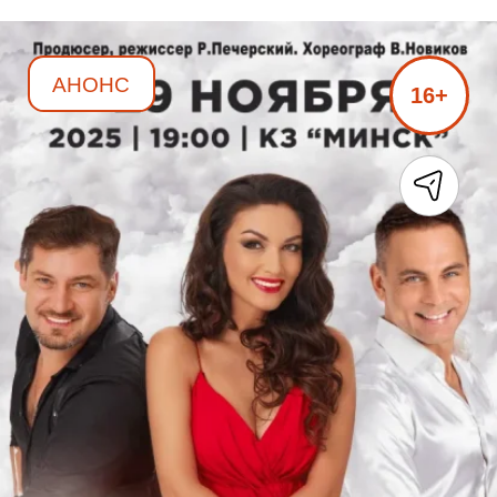
АНОНС
16+