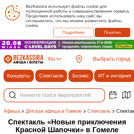
BezKassira использует файлы cookie для
полноценной работы и совершенствования сервиса.
Продолжая использовать наш сайт, вы
соглашаетесь, что мы можем разместить файлы
cookie.
Подробнее
Понятно
Ru
Выбрать город
Концерты
Спектакли
Бизнес
ИТ и интернет
Спекта
Афиша
Детская афиша в Гомеле
Спектакль
Спектакль «Новые приключения
Красной Шапочки» в Гомеле