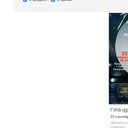
Гэта ц
23 сентяб
«Дворец кул
Солигорск