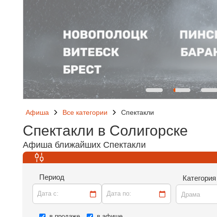
Афиша
Все категории
Спектакли
Спектакли в Солигорске
Афиша ближайших Спектакли
Период
Категория
Дата c:
Дата по:
Драма
в продаже
в афише