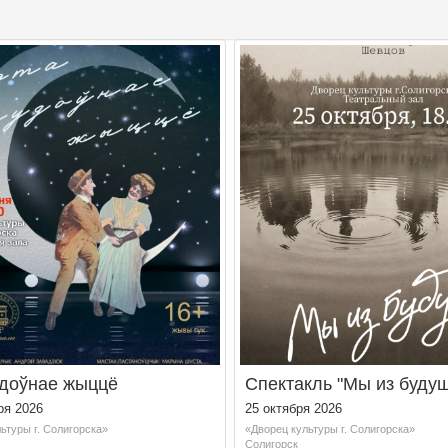
удоўнае жыццё
Спектакль "Мы из буду
ря 2026
25 октября 2026
ьтуры г. Солигорска»
«Дворец культуры г. Солигорска»
Солигорск