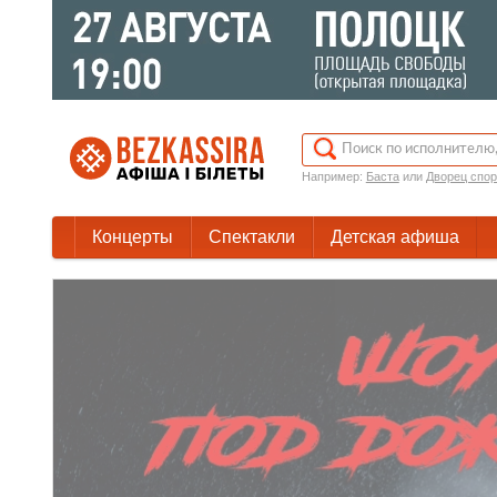
Например:
Баста
или
Дворец спор
Концерты
Спектакли
Детская афиша