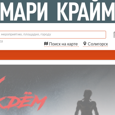
та
Поиск на карте
Солигорск