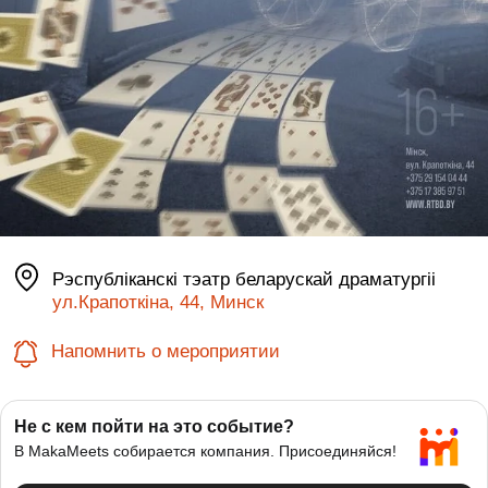
Рэспублiканскi тэатр беларускай драматургii
ул.Крапоткіна, 44, Минск
Напомнить о мероприятии