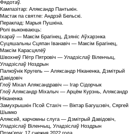
Фядотаў.
Кампазітар: Аляксандр Пантыкін.
Мастак па святле: Андрэй Бельскі.
Пераклад: Марыя Пушкіна.
Ролі выконваюць:
Іхараў — Максім Брагінец, Дзяніс Аўхарэнка
Суцяшальны Сцяпан Іванавіч — Максім Брагінец,
Максім Карасцялёў
Швохнеў Пётр Пятровіч — Уладзіслаў Віленчыц,
Уладзіслаў Ноздрын
Палкоўнік Кругель — Аляксандр Ніканенка, Дзмітрый
Давідовіч
Глоў Міхал Аляксандравіч — Ігар Сідорчык
Глоў Аляксандр Міхалыч — Арцём Курэнь, Аляксандр
Ніканенка
Замухрышкін Псой Стахіч — Віктар Багушэвіч, Сяргей
Шымко
Аляксей, карчомны слуга — Дзмітрый Давідовіч,
Уладзіслаў Віленчыц, Уладзіслаў Ноздрын
Прэм’ера: 17 снежня 2022 года.