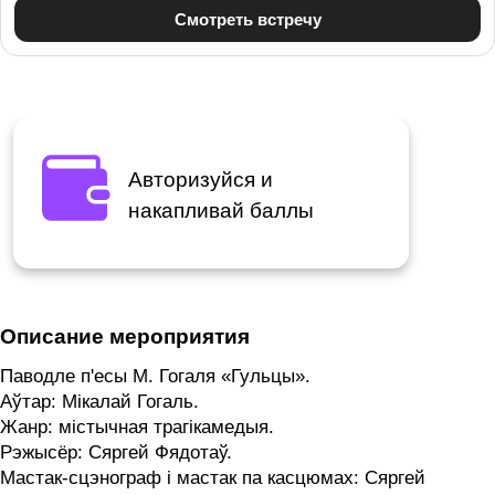
Авторизуйся и
накапливай баллы
Описание мероприятия
Паводле п'есы М. Гогаля «Гульцы».
Аўтар: Мікалай Гогаль.
Жанр: містычная трагікамедыя.
Рэжысёр: Сяргей Фядотаў.
Мастак-сцэнограф і мастак па касцюмах: Сяргей