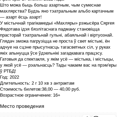
Што можа быць больш азартным, чым сумеснае
махлярства? Будзь яно тэатральным альбо картачным
— азарт ёсць азарт!
У містычнай трагікамедыі «Махляры» рэжысёра Сяргея
Фядотава ідэя бязлітаснага падману становіцца
прасторай тэатральнай гульні, абаяльнай і віртуознай.
Глядач зможа пагрузіцца не проста ў свет містыкі, ён
адчуе на сцэне прысутнасць тагасветных сіл, у руках
якіх апынуцца ўсе ўдзельнікі загадкавага працэсу.
Гатовыя да спектакля, у якім усё — містыка, і містыцы,
у якой усё — рэальнасць? Тады чакаем вас на прэм'еры
ў РТБД!
Год: 2022
Длительность: 2 г 10 хв з антрактам
Стоимость билетов:38,00 — 40,00 руб.
Возрастное ограничение: 16+
Место проведения