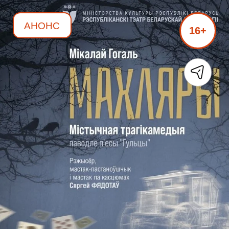
АНОНС
16+