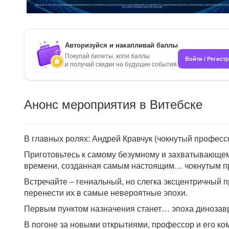
Авторизуйся и накапливай баллы
Покупай билеты, копи баллы
Войти / Регист
и получай скидки на будущие события
Анонс мероприятия в Витебске
В главных ролях: Андрей Кравчук (чокнутый профессо
Приготовьтесь к самому безумному и захватывающе
времени, созданная самым настоящим… чокнутым п
Встречайте – гениальный, но слегка эксцентричный 
перенести их в самые невероятные эпохи.
Первым пунктом назначения станет… эпоха динозавро
В погоне за новыми открытиями, профессор и его ком