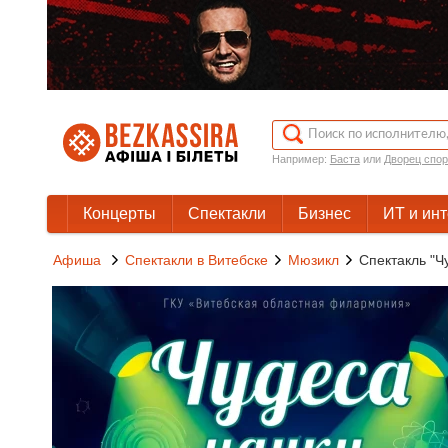
Например:
Баста
или
Дворец спор
Концерты
Спектакли
Бизнес
ИТ и ин
Афиша
Спектакли в Витебске
Мюзикл
Спектакль "Ч