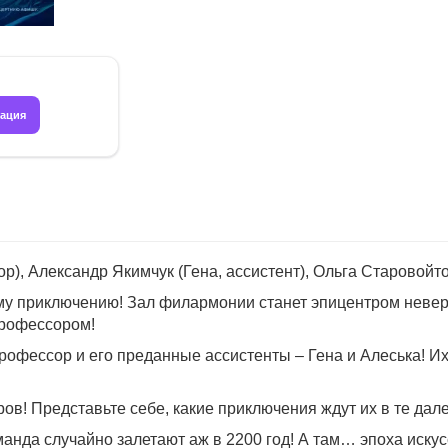
рация
р), Александр Якимчук (Гена, ассистент), Ольга Старовой
му приключению! Зал филармонии станет эпицентром невер
рофессором!
профессор и его преданные ассистенты – Гена и Алеська! И
в! Представьте себе, какие приключения ждут их в те дал
анда случайно залетают аж в 2200 год! А там… эпоха иску