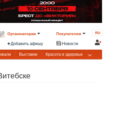
RU
Организаторам
Покупателям
Добавить афишу
Новости
ивали
Выставки
Красота и здоровье
 Витебске