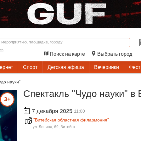
та
Поиск на карте
Выбрать город
тернет
Спорт
Детская афиша
Вечеринки
Фест
удо науки"
Спектакль "Чудо науки" в
3+
7 декабря 2025
11:00
"Витебская областная филармония"
ул. Ленина, 69, Витебск