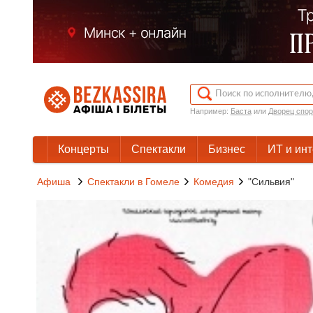
Например:
Баста
или
Дворец спор
Концерты
Спектакли
Бизнес
ИТ и ин
Афиша
Спектакли в Гомеле
Комедия
"Сильвия"