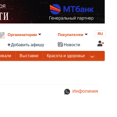
RU
Организаторам
Покупателям
Добавить афишу
Новости
ивали
Выставки
Красота и здоровье
Инфолиния