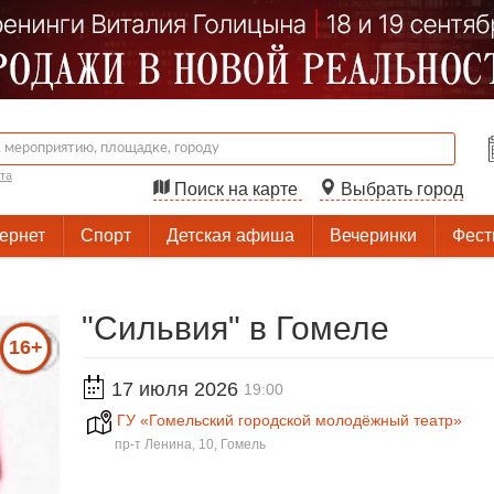
та
Поиск на карте
Выбрать город
тернет
Спорт
Детская афиша
Вечеринки
Фест
"Сильвия" в Гомеле
16+
17 июля 2026
19:00
ГУ «Гомельский городской молодёжный театр»
пр-т Ленина, 10, Гомель