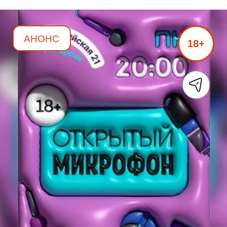
АНОНС
18+