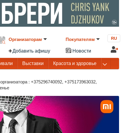
RU
Организаторам
Покупателям
Добавить афишу
Новости
ивали
Выставки
Красота и здоровье
организатора : +375296740092, +375173963032,
сенье