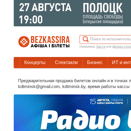
Например:
Баста
или
Дворец спор
Концерты
Спектакли
Бизнес
ИТ и ин
Предварительная продажа билетов онлайн и в точках п
kdtminsk@gmail.com, kdtminsk.by, время работы кассы т