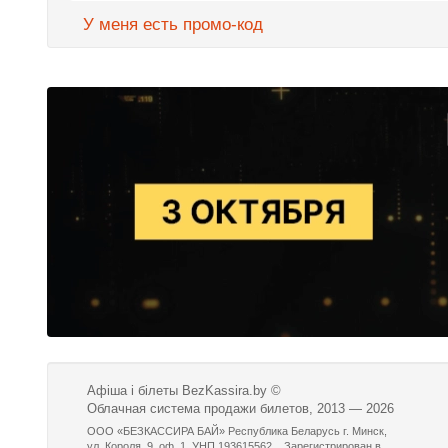
У меня есть промо-код
Афіша і білеты BezKassira.by
©
Облачная система продажи билетов, 2013 — 2026
ООО «БЕЗКАССИРА БАЙ» Республика Беларусь г. Минск,
ул. Короля, 9, оф. 1. УНП 193615562. . Зарегистрирован в