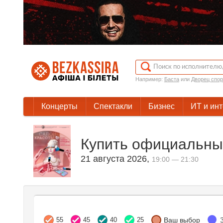
Например:
Баста
или
Дворец спор
Концерты
Спектакли
Бизнес
ИТ и ин
Купить официальны
21 августа 2026
,
19:00 — 21:30
55
45
40
25
Ваш выбор