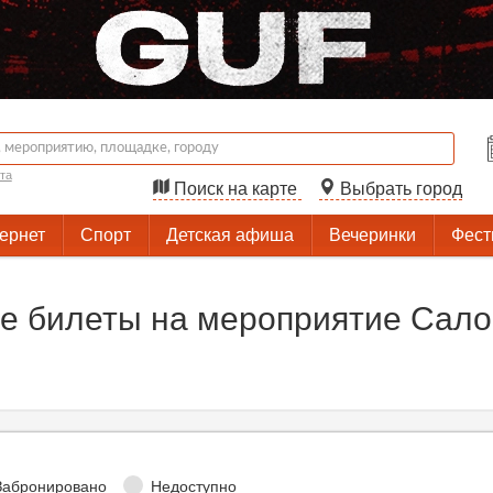
та
Поиск на карте
Выбрать город
тернет
Спорт
Детская афиша
Вечеринки
Фест
е билеты на мероприятие Сало
Забронировано
Недоступно