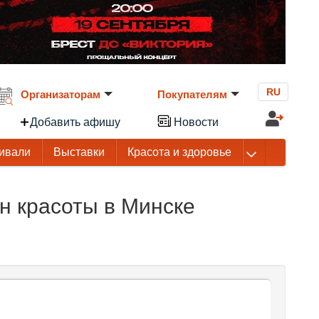
RU
Организаторам
Покупателям
Добавить афишу
Новости
ивали
Выставки
Красота и здоровье
н красоты в Минске