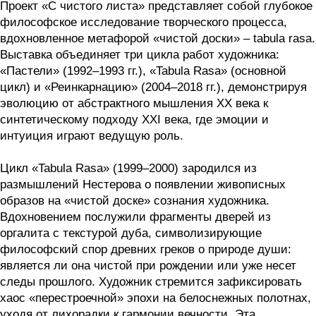
Проект «С чистого листа» представляет собой глубокое
философское исследование творческого процесса,
вдохновленное метафорой «чистой доски» – tabula rasa.
Выставка объединяет три цикла работ художника:
«Пастели» (1992–1993 гг.), «Tabula Rasa» (основной
цикл) и «Реинкарнацию» (2004–2018 гг.), демонстрируя
эволюцию от абстрактного мышления XX века к
синтетическому подходу XXI века, где эмоции и
интуиция играют ведущую роль.
Цикл «Tabula Rasa» (1999–2000) зародился из
размышлений Нестерова о появлении живописных
образов на «чистой доске» сознания художника.
Вдохновением послужили фрагменты дверей из
оргалита с текстурой дуба, символизирующие
философский спор древних греков о природе души:
является ли она чистой при рождении или уже несет
следы прошлого. Художник стремится зафиксировать
хаос «перестроечной» эпохи на белоснежных полотнах,
уходя от лихорадки к гармонии вечности. Эта