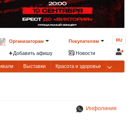
RU
Организаторам
Покупателям
Добавить афишу
Новости
ивали
Выставки
Красота и здоровье
Инфолиния