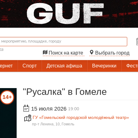
та
Поиск на карте
Выбрать город
тернет
Спорт
Детская афиша
Вечеринки
Фест
"Русалка" в Гомеле
14+
15 июля 2026
19:00
ГУ «Гомельский городской молодёжный театр»
пр-т Ленина, 10, Гомель