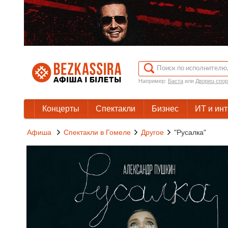
Например:
Баста
или
Дворец спор
Концерты
Спектакли
Бизнес
ИТ и ин
Афиша
Спектакли в Гомеле
Другое
"Русалка"