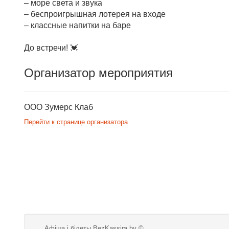
– море света и звука
– беспроигрышная лотерея на входе
– классные напитки на баре
До встречи! 💓
Организатор мероприятия
ООО Зумерс Клаб
Перейти к странице организатора
Афіша і білеты BezKassira.by
©