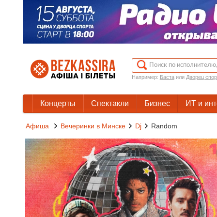
Например:
Баста
или
Дворец спор
Концерты
Спектакли
Бизнес
ИТ и ин
Афиша
Вечеринки в Минске
Dj
Random