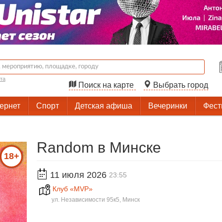
та
Поиск на карте
Выбрать город
тернет
Спорт
Детская афиша
Вечеринки
Фест
Random в Минске
18+
11 июля 2026
23:55
Клуб «MVP»
ул. Независимости 95к5, Минск