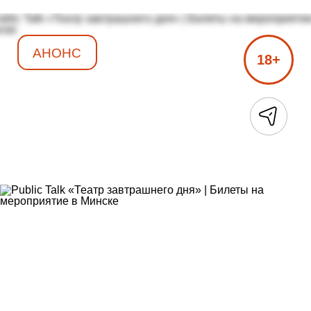
АНОНС
18+