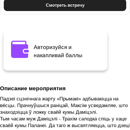
Авторизуйся и
накапливай баллы
Описание мероприятия
Падзеі сцэнічнага жарту «Прымакі» адбываюцца на
вёсцы. Прачнуўшыся раніцай, Максім усведамляе, што
знаходзіцца ў ложку сваёй кумы Даміцэлі.
Тым часам муж Даміцэлі - Трахім салодка спіць у хаце
сваёй кумы Паланеі. Да таго ж высвятляецца, што дзеці