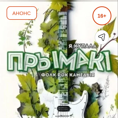
АНОНС
16+