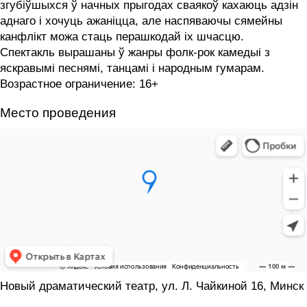
згубіўшыхся ў начных прыгодах сваякоў кахаюць адзін
аднаго і хочуць ажаніцца, але наспяваючы сямейны
канфлікт можа стаць перашкодай іх шчасцю.
Спектакль вырашаны ў жанры фолк-рок камедыі з
яскравымі песнямі, танцамі і народным гумарам.
Возрастное ограничение: 16+
Место проведения
Новый драматический театр, ул. Л. Чайкиной 16, Минск