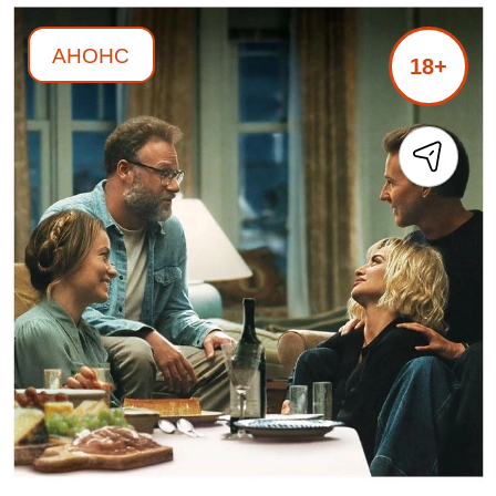
АНОНС
18+