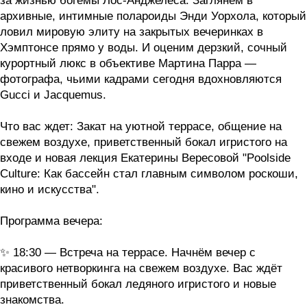
за жизнью богемы Лос-Анджелеса. Заглянем в
архивные, интимные полароиды Энди Уорхола, который
ловил мировую элиту на закрытых вечеринках в
Хэмптонсе прямо у воды. И оценим дерзкий, сочный
курортный люкс в объективе Мартина Парра —
фотографа, чьими кадрами сегодня вдохновляются
Gucci и Jacquemus.
Что вас ждет
: Закат на уютной террасе, общение на
свежем воздухе, приветственный бокал игристого на
входе и новая лекция Екатерины Вересовой "P
oolside
Culture: Как бассейн стал главным символом роскоши,
кино и искусства".
Программа вечера:
✨ 18:30 — Встреча на террасе. Начнём вечер с
красивого нетворкинга на свежем воздухе. Вас ждёт
приветственный бокал ледяного игристого и новые
знакомства.