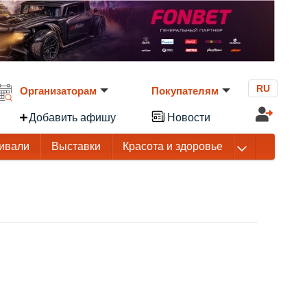
RU
Организаторам
Покупателям
Добавить афишу
Новости
ивали
Выставки
Красота и здоровье