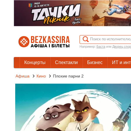
Например:
Баста
или
Дворец спор
Концерты
Спектакли
Бизнес
ИТ и ин
Афиша
Кино
Плохие парни 2