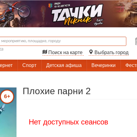
та
Поиск на карте
Выбрать город
тернет
Спорт
Детская афиша
Вечеринки
Фест
Плохие парни 2
6+
Нет доступных сеансов