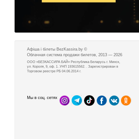
Афіша і білеты BezKassira.by
©
Облачная система продажи билетов, 2013 — 2026
ООО «БЕЗКАССИРА БАЙ» Республика Беларусь г. Минск,
ул. Короля, 9, оф. 1. УНП 193615562. . Зарегистрирован в
Торговом реестре РБ 04.06.2014 г.
Мы в соц. сетях