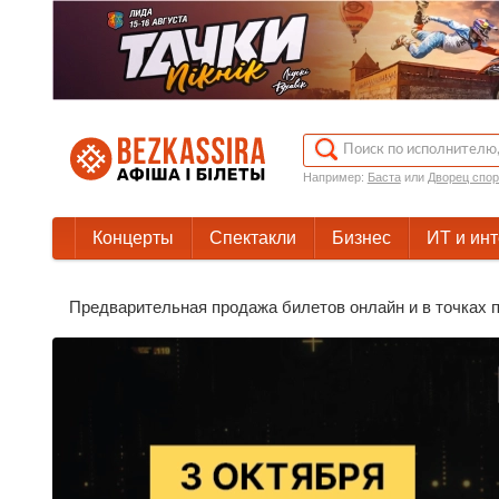
Например:
Баста
или
Дворец спор
Концерты
Спектакли
Бизнес
ИТ и ин
Предварительная продажа билетов онлайн и в точках пр