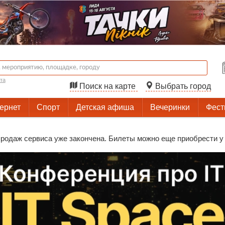
та
Поиск на карте
Выбрать город
тернет
Спорт
Детская афиша
Вечеринки
Фест
одаж сервиса уже закончена. Билеты можно еще приобрести у ор