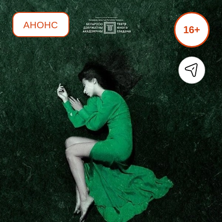
АНОНС
16+