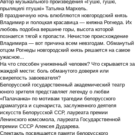
Автор музыкального произведения «Гушкі, гушкі,
прыляцелі птушкі» Татьяна Мархель.
В праздничную ночь влюбляются новгородский князь
Владимир и полоцкая красавица — княжна Рогнеда. Их
любовь подобна вершине горы, высота которой
познается тягой к пропасти. Нечистое происхождение
Владимира — вот причина всем невзгодам. Обманутый
отцом Рогнеды новгородский князь решается на самое
ужасное...
На что способен униженный человек? Что скрывается за
жаждой мести: боль обманутого доверия или
свирепость завоевателя?
Белорусский государственный академический театр
юного зрителя представляет легенду о любви
«Палачанка» по мотивам трагедии белорусского
драматурга и сценариста, заслуженного деятеля
искусств Белорусской ССР, лауреата премии
Ленинского комсомола, лауреата Государственной
премии СССР Алексея Дударева.
Спектакль посвящается памяти белорусского