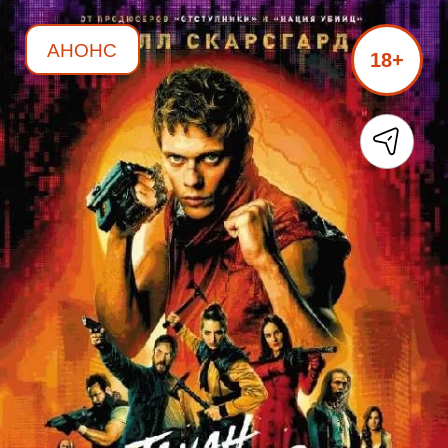
АНОНС
18+