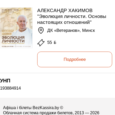
АЛЕКСАНДР ХАКИМОВ
"Эволюция личности. Основы
настоящих отношений"
ДК «Ветеранов», Минск
55
ƃ
Подробнее
УНП
193884914
Афіша і білеты BezKassira.by
©
Облачная система продажи билетов, 2013 — 2026