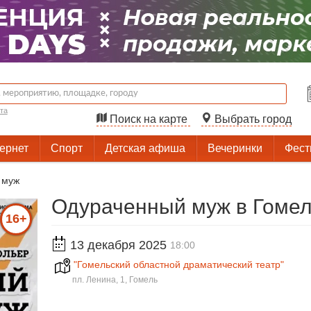
та
Поиск на карте
Выбрать город
тернет
Спорт
Детская афиша
Вечеринки
Фест
 муж
Одураченный муж в Гоме
16+
13 декабря 2025
18:00
"Гомельский областной драматический театр"
пл. Ленина, 1, Гомель