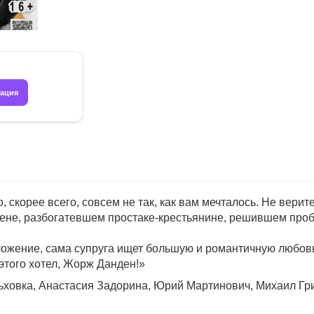
рация
, скорее всего, совсем не так, как вам мечталось. Не вери
не, разбогатевшем простаке-крестьянине, решившем проби
ение, сама супруга ищет большую и романтичную любовь...
 этого хотел, Жорж Данден!»
льховка, Анастасия Задорина, Юрий Мартинович, Михаил Гр