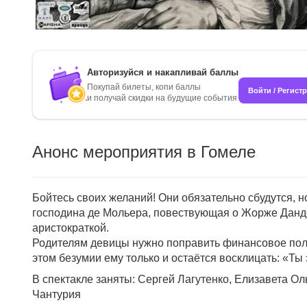
Авторизуйся и накапливай баллы
Покупай билеты, копи баллы
Войти / Регист
и получай скидки на будущие события
Анонс мероприятия в Гомеле
Бойтесь своих желаний! Они обязательно сбудутся, но
господина де Мольера, повествующая о Жорже Данде
аристократкой.
Родителям девицы нужно поправить финансовое полож
этом безумии ему только и остаётся восклицать: «Ты
В спектакле заняты: Сергей Лагутенко, Елизавета О
Чантурия