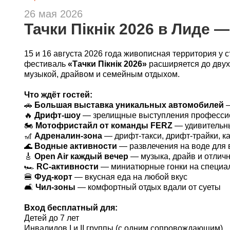
26 мая 2026
Тачки Пікнік 2026 в Лиде 
15 и 16 августа 2026 года живописная территория у 
фестиваль
«Тачки Пікнік 2026»
расширяется до двух 
музыкой, драйвом и семейным отдыхом.
Что ждёт гостей:
🚗
Большая выставка уникальных автомобилей
—
🔥
Дрифт-шоу
— зрелищные выступления профессион
🏍
Мотофристайл от команды FERZ
— удивительны
🎢
Адреналин-зона
— дрифт-такси, дрифт-трайки, ка
🌊
Водные активности
— развлечения на воде для 
🎸
Open Air каждый вечер
— музыка, драйв и отлич
🏎
RC-активности
— миниатюрные гонки на специа
🍔
Фуд-корт
— вкусная еда на любой вкус
🛋
Чил-зоны
— комфортный отдых вдали от суеты
Вход бесплатный для:
Детей до 7 лет
Инвалидов I и II группы (с одним сопровождающим)