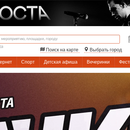
та
Поиск на карте
Выбрать город
тернет
Спорт
Детская афиша
Вечеринки
Фест