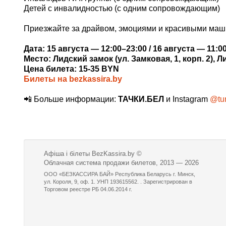
Детей с инвалидностью (с одним сопровождающим)
Приезжайте за драйвом, эмоциями и красивыми машин
Дата: 15 августа — 12:00–23:00 / 16 августа — 11:0
Место: Лидский замок (ул. Замковая, 1, корп. 2), Л
Цена билета: 15-35 BYN
Билеты на bezkassira.by
📲 Больше информации:
ТАЧКИ.БЕЛ
и Instagram
@tu
Афіша і білеты BezKassira.by
©
Облачная система продажи билетов, 2013 — 2026
ООО «БЕЗКАССИРА БАЙ» Республика Беларусь г. Минск,
ул. Короля, 9, оф. 1. УНП 193615562. . Зарегистрирован в
Торговом реестре РБ 04.06.2014 г.