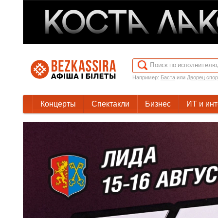
Например:
Баста
или
Дворец спор
Концерты
Спектакли
Бизнес
ИТ и ин