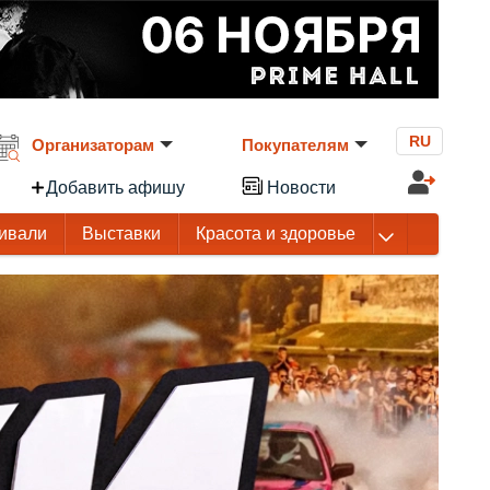
RU
Организаторам
Покупателям
Добавить афишу
Новости
ивали
Выставки
Красота и здоровье