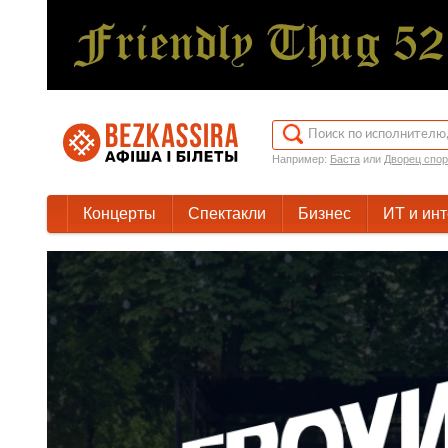
Например:
Баста
или
Дворец спор
Концерты
Спектакли
Бизнес
ИТ и ин