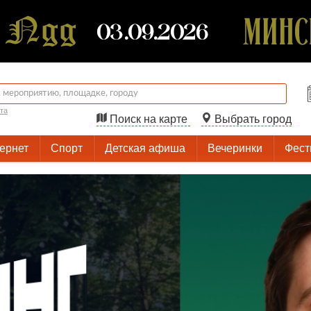
та
Поиск на карте
Выбрать город
тернет
Спорт
Детская афиша
Вечеринки
Фест