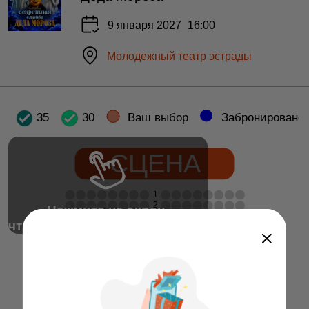
9 января 2027
16:00
Молодежный театр эстрады
35
30
Ваш выбор
Забронировано
СЦЕНА
1
2
Нажмите на экран,
3
чтобы получить доступ к залу
4
9
10
11
12
13
14
15
16
5
6
7
1
2
3
4
5
6
7
8
8
9
10