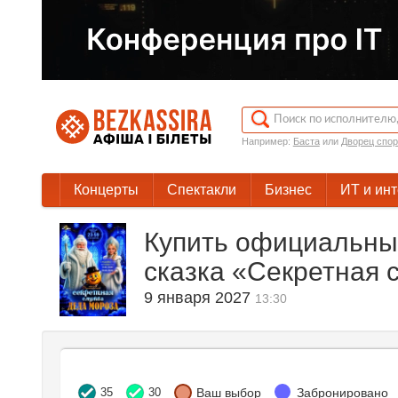
Например:
Баста
или
Дворец спор
Концерты
Спектакли
Бизнес
ИТ и ин
Купить официальны
сказка «Секретная 
9 января 2027
13:30
35
30
Ваш выбор
Забронировано