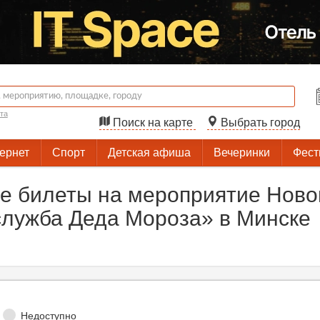
та
Поиск на карте
Выбрать город
тернет
Спорт
Детская афиша
Вечеринки
Фест
е билеты на мероприятие Ново
служба Деда Мороза» в Минске
Недоступно