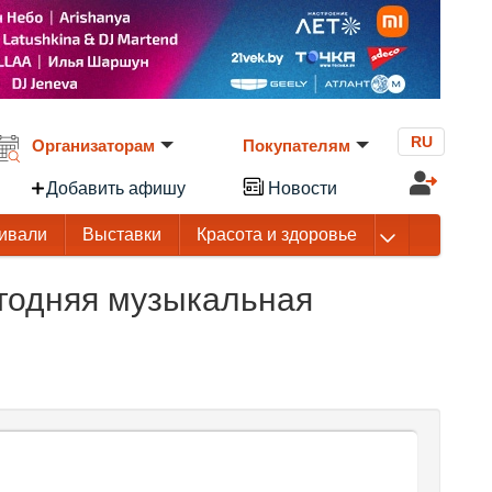
RU
Организаторам
Покупателям
Добавить афишу
Новости
ивали
Выставки
Красота и здоровье
годняя музыкальная