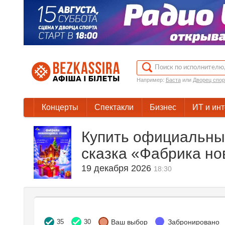
Например:
Баста
или
Дворец спор
Концерты
Спектакли
Бизнес
ИТ и ин
Купить официальны
сказка «Фабрика но
19 декабря 2026
18:30
35
30
Ваш выбор
Забронировано