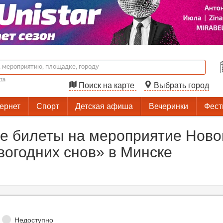
та
Поиск на карте
Выбрать город
тернет
Спорт
Детская афиша
Вечеринки
Фест
е билеты на мероприятие Ново
вогодних снов» в Минске
Недоступно