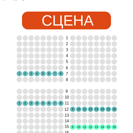
СЦЕНА
1
2
3
4
5
6
7
1
2
3
4
5
6
7
8
8
9
10
11
1
2
3
4
5
6
7
8
12
9
10
11
12
13
14
15
16
13
14
15
9
10
11
12
13
14
15
16
16