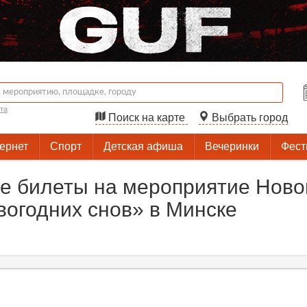
та
Поиск на карте
Выбрать город
тернет
Спорт
Детская афиша
Вечеринки
Фест
е билеты на мероприятие Ново
вогодних снов» в Минске