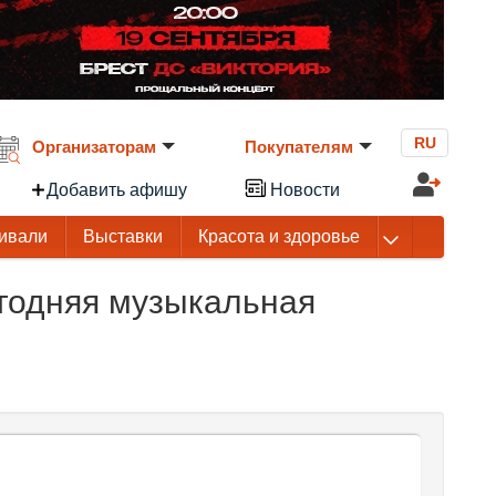
RU
Организаторам
Покупателям
Добавить афишу
Новости
ивали
Выставки
Красота и здоровье
годняя музыкальная