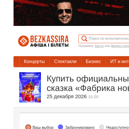
Например:
Баста
или
Дворец спор
Концерты
Спектакли
Бизнес
ИТ и ин
Купить официальны
сказка «Фабрика но
25 декабря 2026
16:00
Ваш выбор
Забронировано
Недоступно