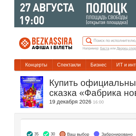
Например:
Баста
или
Дворец спор
Концерты
Спектакли
Бизнес
ИТ и ин
Купить официальны
сказка «Фабрика но
19 декабря 2026
16:00
35
30
Ваш выбор
Забронировано