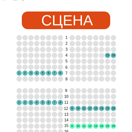
СЦЕНА
1
2
3
4
15
16
5
6
7
1
2
3
4
5
6
7
8
8
9
10
11
1
2
3
4
5
6
7
8
12
9
10
11
12
13
14
15
16
13
14
15
9
10
11
12
13
14
15
16
16