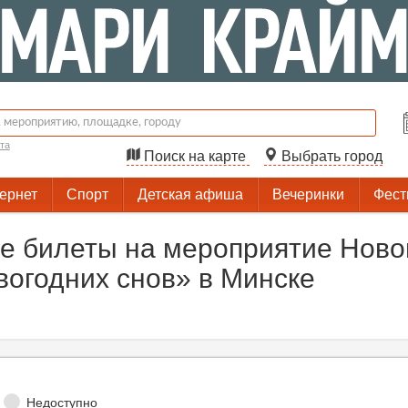
та
Поиск на карте
Выбрать город
тернет
Спорт
Детская афиша
Вечеринки
Фест
е билеты на мероприятие Ново
вогодних снов» в Минске
Недоступно