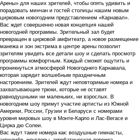
Арены» для наших зрителей, чтобы опять удивить и
порадовать минчан и гостей столицы нашим новым
цирковым новогодним представлением «Карнавал».
Вас ждет совершенно новая концепция нашей
новогодней программы. Зрительный зал будет
превращен в цирковой амфитеатр, а новое размещение
манежа и зон экстрима в центре арены позволит
зрителям увидеть все детали шоу и сделать просмотр
программы комфортным. Каждый сможет ощутить и
проникнуться атмосферой Новогоднего Карнавала,
которая зарядит волшебным праздничным
настроением. Зрителей ждут неповторимые номера и
захватывающие трюки, которые не оставят
равнодушными ни маленьких, ни взрослых. В
новогоднем шоу примут участие артисты из Южной
Америки, России, Грузии и Беларуси с номерами
уровня мировых шоу в Монте-Карло и Лас-Вегасе и
Цирка дю Солеи.
Вас ждут такие номера как: воздушные гимнасты,
эквилибр, жонглеры, акробатическая дорожка,