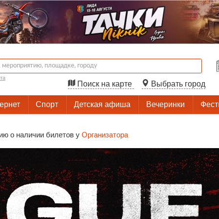
та
Поиск на карте
Выбрать город
тернет
Спорт
Детская афиша
Вечеринки
Фест
ию о наличии билетов у
Организатора