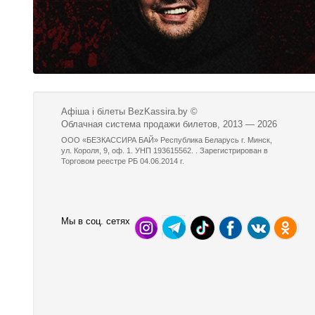
Афіша і білеты BezKassira.by
©
Облачная система продажи билетов, 2013 — 2026
ООО «БЕЗКАССИРА БАЙ» Республика Беларусь г. Минск,
ул. Короля, 9, оф. 1. УНП 193615562. . Зарегистрирован в
Торговом реестре РБ 04.06.2014 г.
Мы в соц. сетях