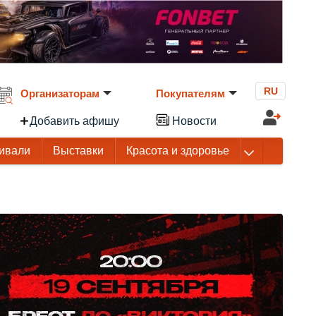
RU
Организаторам
Покупателям
Добавить афишу
Новости
ивали
Выставки
Красота и здоровье