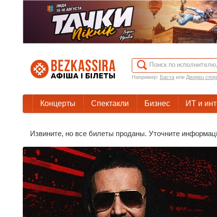
Например:
Баста
или
Дворец спор
Концерты
Спектакли
Бизнес
ИТ и ин
Извините, но все билеты проданы. Уточните информац