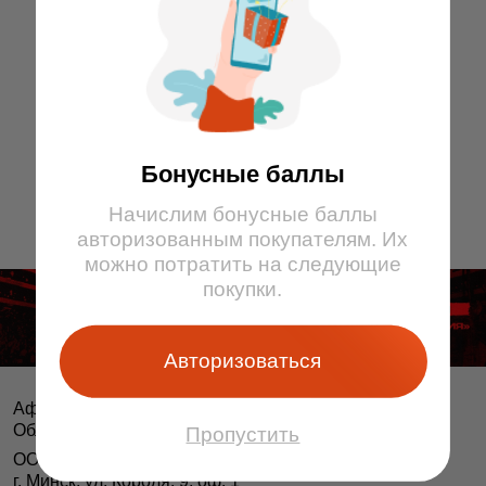
11
1
2
3
4
5
6
7
8
9
10
11
12
15
16
17
18
19
23
24
25
26
12
13
1
2
3
4
7
11
12
13
14
17
18
19
20
21
22
23
24
25
26
14
1
2
3
4
7
8
9
10
11
12
14
18
19
20
21
22
23
24
25
26
15
7
8
9
10
11
12
13
14
15
16
17
18
1
2
3
4
7
8
9
11
12
13
14
15
16
17
18
23
24
25
26
19
1
2
3
4
5
6
7
8
9
10
11
12
13
14
15
16
17
18
21
22
23
24
25
26
20
21
22
Бонусные баллы
Начислим бонусные баллы
авторизованным покупателям. Их
можно потратить на следующие
покупки.
Авторизоваться
Афіша і білеты BezKassira.by
©
Облачная система продажи билетов, 2013 — 2026
Пропустить
ООО «БЕЗКАССИРА БАЙ» Республика Беларусь
г. Минск, ул. Короля, 9, оф. 1