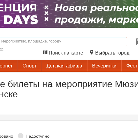
та
Поиск на карте
Выбрать город
тернет
Спорт
Детская афиша
Вечеринки
Фест
е билеты на мероприятие Мюзи
нске
ровано
Недоступно