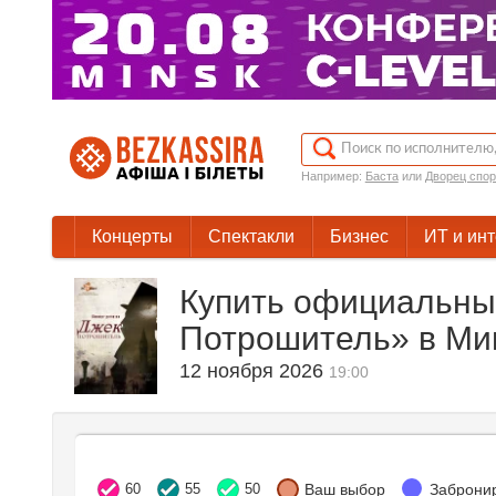
Например:
Баста
или
Дворец спор
Концерты
Спектакли
Бизнес
ИТ и ин
Купить официальны
Потрошитель» в Ми
12 ноября 2026
19:00
60
55
50
Ваш выбор
Заброни