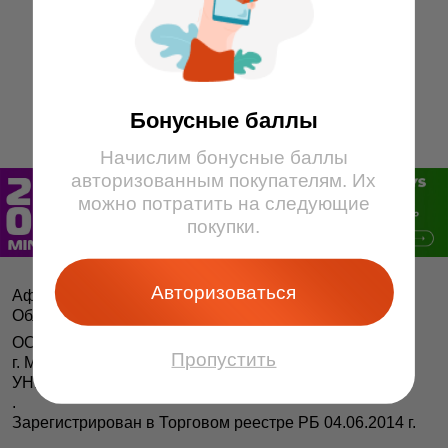
13
14
15
9
10
11
12
13
14
15
16
16
17
1
2
3
4
5
6
7
8
Бонусные баллы
Начислим бонусные баллы
авторизованным покупателям. Их
можно потратить на следующие
покупки.
Авторизоваться
Афіша і білеты BezKassira.by
©
Облачная система продажи билетов, 2013 — 2026
ООО «БЕЗКАССИРА БАЙ» Республика Беларусь
Пропустить
г. Минск, ул. Короля, 9, оф. 1
УНП 193615562
.
Зарегистрирован в Торговом реестре РБ 04.06.2014 г.