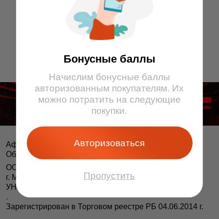
13
14
15
9
10
11
12
13
14
15
16
16
17
1
2
3
4
5
6
7
8
Бонусные баллы
Начислим бонусные баллы
авторизованным покупателям. Их
можно потратить на следующие
покупки.
Авторизоваться
Афіша і білеты BezKassira.by
©
Облачная система продажи билетов, 2013 — 2026
ООО «БЕЗКАССИРА БАЙ» Республика Беларусь
Пропустить
г. Минск, ул. Короля, 9, оф. 1
УНП 193615562
.
Зарегистрирован в Торговом реестре РБ 04.06.2014 г.