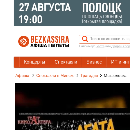
Например:
Баста
или
Дворец спор
Концерты
Спектакли
Бизнес
ИТ и ин
Афиша
Спектакли в Минске
Трагедия
Мышеловка