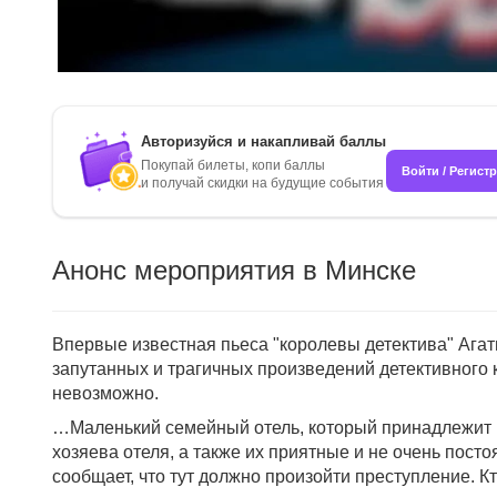
Авторизуйся и накапливай баллы
Покупай билеты, копи баллы
Войти / Регист
и получай скидки на будущие события
Анонс мероприятия в Минске
Впервые известная пьеса "королевы детектива" Агат
запутанных и трагичных произведений детективного к
невозможно.
…Маленький семейный отель, который принадлежит м
хозяева отеля, а также их приятные и не очень пос
сообщает, что тут должно произойти преступление. К