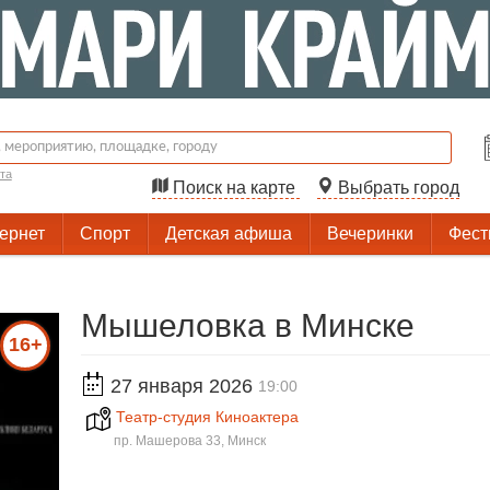
та
Поиск на карте
Выбрать город
тернет
Спорт
Детская афиша
Вечеринки
Фест
Мышеловка в Минске
16+
27 января 2026
19:00
Театр-студия Киноактера
пр. Машерова 33, Минск