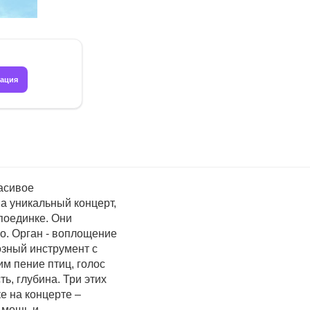
рация
расивое
а уникальный концерт,
 поединке. Они
о. Орган - воплощение
озный инструмент с
 пение птиц, голос
ь, глубина. Три этих
е на концерте –
 мощь и