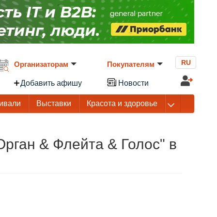
RU
Организаторам
Покупателям
Добавить афишу
Новости
ивали
Выставки
Красота и здоровье
рган & Флейта & Голос" в