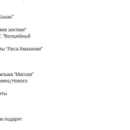
Базан”
кие зонтики”
я”, “Волшебный
ты “Леса Амазонии”
фильма “Миссия”
бимец Нового
юиты
ую подарят