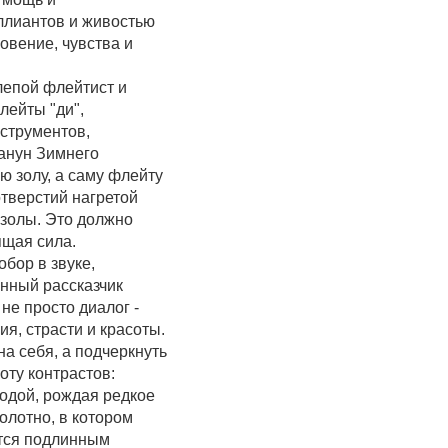
ллиантов и живостью
овение, чувства и
лепой флейтист и
лейты "ди",
струментов,
канун Зимнего
 золу, а саму флейту
отверстий нагретой
 золы. Это должно
ящая сила.
обор в звуке,
енный рассказчик
 не просто диалог -
я, страсти и красоты.
на себя, а подчеркнуть
оту контрастов:
бодой, рождая редкое
олотно, в котором
ится подлинным