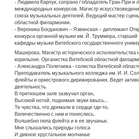
- Людмила Карпук, сопрано / обладатель Гран-При и 
международных конкурсов. Магистр искусствоведени
союза музыкальных деятелей. Ведущий мастер сцены
областной филармонии.
- Вероника Богданович – Язвинская – дипломант От
конкурса органной музыки им. Й. Труммера, старший
кафедры музыки Витебского государственного универ
Машерова. Магистр исторического исполнительства н
корильоне. Органистка Витебской областной филарм
- Александра Полетаева - солистка Витебской облас
Преподаватель музыкального колледжа им. И. И. Сол
флейты и оркестрового дирижирования. Ведет актив
деятельность.
В притихшем зале зазвучал орган,
Высокой нотой, поднимая звуки ввысь...
Те чувства, что дремали в сердце где-то,
Величественно с ним и понеслись.
Волшебно пела флейта и в ее звучаньи,
Мне слышались природы голоса
И дивное хрустальное молчанье