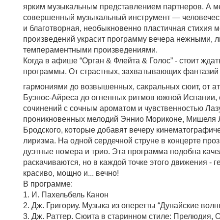
ярким музыкальным представлением партнеров. А 
совершенный музыкальный инструмент — человечес
и благотворная, необыкновенно пластичная стихия 
произведений украсит программу вечера нежными, л
темпераментными произведениями.
Когда в афише “Орган & Флейта & Голос” - стоит ждат
программы. От страстных, захватывающих фантазий
гармониями до возвышенных, сакральных сюит, от а
Буэнос-Айреса до огненных ритмов южной Испании, 
сочинений с сочным ароматом и чувственностью Лаз
проникновенных мелодий Эннио Мориконе, Мишеля 
Бродского, которые добавят вечеру кинематографич
лиризма. На одной сердечной струне в концерте проз
дуэтные номера и трио. Эта программа подобна каче
раскачиваются, но в каждой точке этого движения - г
красиво, мощно и... вечно!
В программе:
1. И. Пахельбель Канон
2. Дж. Григориу. Музыка из оперетты “Дунайские волн
3. Дж. Раттер. Сюита в старинном стиле: Прелюдия, О