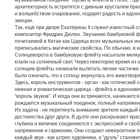
архитектурность встретятся с дивным хрусталем бри
и волшебством очарования, подарят радость и вдохн
эмоции.
Так, ещё при дворе Екатерины II служил известный с
композитор Фридрих Дюлон. Звучанию бамбуковой ф
почитаемой в Китае как Царица всех музыкальных ин
приписывались магические свойства. По обычаю, в 
Солнцеворота в бамбуковую флейту насыпали мелкую
клали на солнечный свет. Через некоторое время из 
солнцем флейты начинали вылетать легкие частички
было означать, что к солнцу вернулась его животвор
Здесь, король инструментов - орган - как готический с
нежная и романтическая царица - флейта и вдохнов
“король звуков”. И когда они встречаются, начинается
рождается музыкальный поединок, полный напряжени
Их задача - не перетянуть внимание зрителя каждый 
достоинства друг друга. В дуэте они раскрывают крас
глубина и величие соединяются с экспрессией и сво
напряжение и гармонию. Они создают невероятное п
каждый звук - как штрих художника, а “дуэль” станов