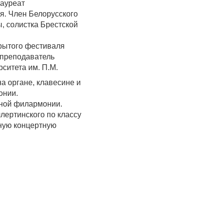
лауреат
я. Член Белорусского
, солистка Брестской
крытого фестиваля
 преподаватель
ситета им. П.М.
а органе, клавесине и
онии.
тной филармонии.
лертинского по классу
ную концертную