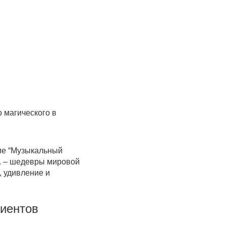
о магического в
мме “Музыкальный
ы. – шедевры мировой
, удивление и
лиентов