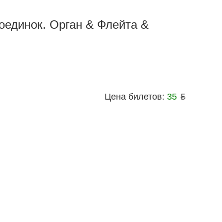
оединок. Орган & Флейта &
Цена билетов:
35
ƃ