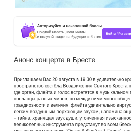
Авторизуйся и накапливай баллы
Покупай билеты, копи баллы
Войти / Регист
и получай скидки на будущие события
Анонс концерта в Бресте
Приглашаем Вас 20 августа в 19:30 в удивительно к
пространство костёла Воздвижения Святого Креста н
где орган, флейта и голос встретятся в музыкальном
посланцы разных миров, но между ними много общег
грандиозности и величия, флейта удивительно вирту
легким воздушным порхающим звуком, напоминающим
– тайна, хранящая звук души, утонченная изысканност
великолепных инструмента предстанут во всем блеск
музыкальном поединке “Орган & Флейта & Голос”, где