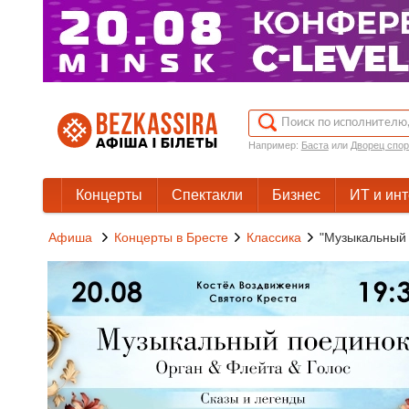
Например:
Баста
или
Дворец спор
Концерты
Спектакли
Бизнес
ИТ и ин
Афиша
Концерты в Бресте
Классика
"Музыкальный 