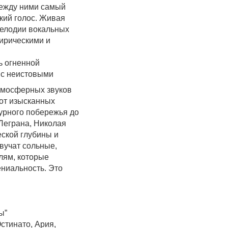
между ними самый
кий голос. Живая
мелодии вокальных
ирическими и
ь огненной
 с неистовыми
тмосферных звуков
от изысканных
урного побережья до
Леграна, Николая
еской глубины и
вучат сольные,
лям, которые
ениальность. Это
ы”
стинато, Ария,