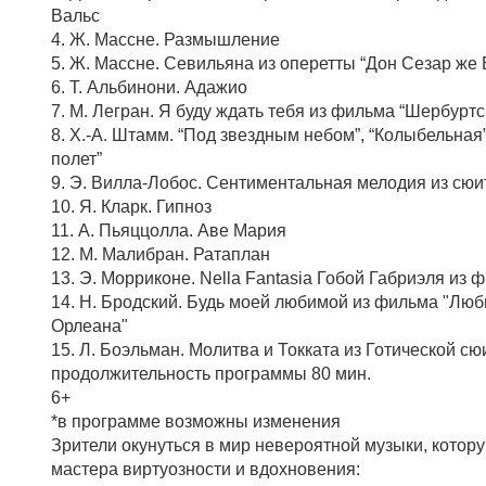
Вальс
4. Ж. Массне. Размышление
5. Ж. Массне. Севильяна из оперетты “Дон Сезар же 
6. Т. Альбинони. Адажио
7. М. Легран. Я буду ждать тебя из фильма “Шербуртс
8. Х.-А. Штамм. “Под звездным небом”, “Колыбельна
полет”
9. Э. Вилла-Лобос. Сентиментальная мелодия из сюи
10. Я. Кларк. Гипноз
11. А. Пьяццолла. Аве Мария
12. М. Малибран. Ратаплан
13. Э. Морриконе. Nella Fantasia Гобой Габриэля из 
14. Н. Бродский. Будь моей любимой из фильма "Лю
Орлеана"
15. Л. Боэльман. Молитва и Токката из Готической с
продолжительность программы 80 мин.
6+
*в программе возможны изменения
Зрители окунуться в мир невероятной музыки, котор
мастера виртуозности и вдохновения: