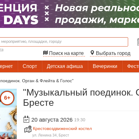
та
Поиск на карте
Выбрать город
тернет
Спорт
Детская афиша
Вечеринки
Фест
поединок. Орган & Флейта & Голос"
"Музыкальный поединок. О
6+
Бресте
20 августа 2026
19:30
Крестовоздвиженский костел
ул. Ленина 34, Брест