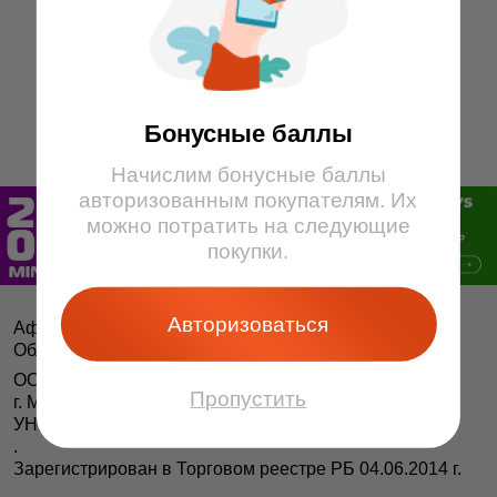
13
14
15
9
10
11
12
13
14
15
16
16
17
1
2
3
4
5
6
7
8
Бонусные баллы
Начислим бонусные баллы
авторизованным покупателям. Их
можно потратить на следующие
покупки.
Авторизоваться
Афіша і білеты BezKassira.by
©
Облачная система продажи билетов, 2013 — 2026
ООО «БЕЗКАССИРА БАЙ» Республика Беларусь
Пропустить
г. Минск, ул. Короля, 9, оф. 1
УНП 193615562
.
Зарегистрирован в Торговом реестре РБ 04.06.2014 г.