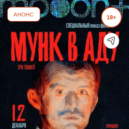
АНОНС
18+