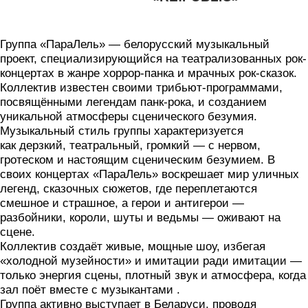
Группа «ПараЛель»
— белорусский музыкальный
проект, специализирующийся на театрализованных рок-
концертах в жанре хоррор-панка и мрачных рок-сказок
.
Коллектив известен своими трибьют-программами,
посвящёнными легендам панк-рока, и созданием
уникальной атмосферы сценического безумия
.
Музыкальный стиль группы характеризуется
как
дерзкий, театральный, громкий
— с нервом,
гротеском и настоящим сценическим безумием
. В
своих концертах «ПараЛель» воскрешает мир уличных
легенд, сказочных сюжетов, где переплетаются
смешное и страшное, а герои и антигерои —
разбойники, короли, шуты и ведьмы — оживают на
сцене
.
Коллектив создаёт живые, мощные шоу, избегая
«холодной музейности» и имитации ради имитации —
только энергия сцены, плотный звук и атмосфера, когда
зал поёт вместе с музыкантами
.
Группа активно выступает в Беларуси, проводя