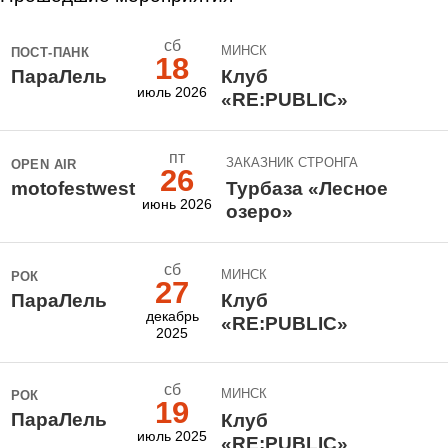
сб
МИНСК
ПОСТ-ПАНК
18
ПараЛель
Клуб
июль 2026
«RE:PUBLIC»
пт
ЗАКАЗНИК СТРОНГА
OPEN AIR
26
motofestwest
Турбаза «Лесное
июнь 2026
озеро»
сб
МИНСК
РОК
27
ПараЛель
Клуб
декабрь
«RE:PUBLIC»
2025
сб
МИНСК
РОК
19
ПараЛель
Клуб
июль 2025
«RE:PUBLIC»