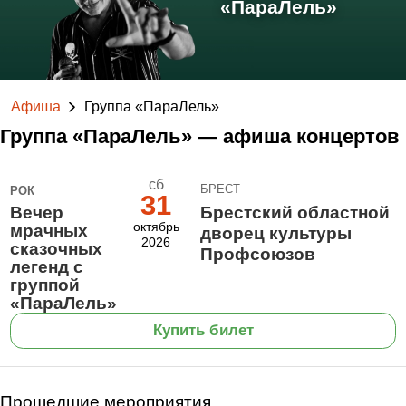
«ПараЛель»
Афиша
Группа «ПараЛель»
Группа «ПараЛель» — афиша концертов
сб
БРЕСТ
РОК
31
Вечер
Брестский областной
октябрь
мрачных
дворец культуры
2026
сказочных
Профсоюзов
легенд с
группой
«ПараЛель»
Купить билет
Прошедшие мероприятия