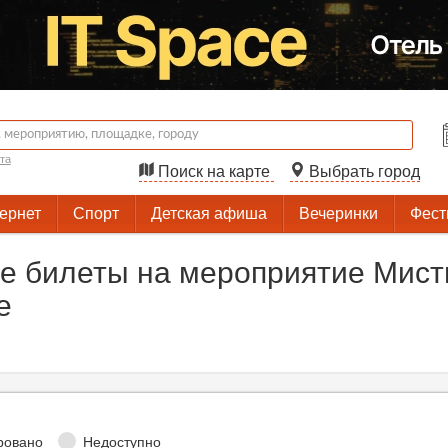
та
Поиск на карте
Выбрать город
тернет
Спорт
Детская афиша
Вечеринки
Фест
е билеты на мероприятие Мист
е
ровано
Недоступно