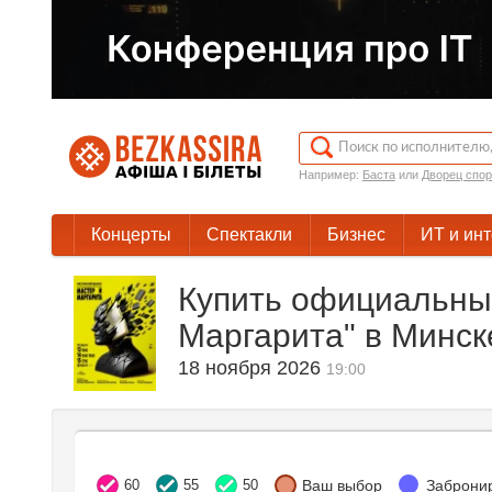
Например:
Баста
или
Дворец спор
Концерты
Спектакли
Бизнес
ИТ и ин
Купить официальны
Маргарита" в Минск
18 ноября 2026
19:00
60
55
50
Ваш выбор
Заброни