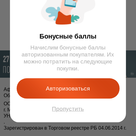
Бонусные баллы
Начислим бонусные баллы
авторизованным покупателям. Их
можно потратить на следующие
покупки.
Авторизоваться
Афіша і білеты BezKassira.by
©
Облачная система продажи билетов, 2013 — 2026
ООО «БЕЗКАССИРА БАЙ» Республика Беларусь
Пропустить
г. Минск, ул. Короля, 9, оф. 1
УНП 193615562
.
Зарегистрирован в Торговом реестре РБ 04.06.2014 г.