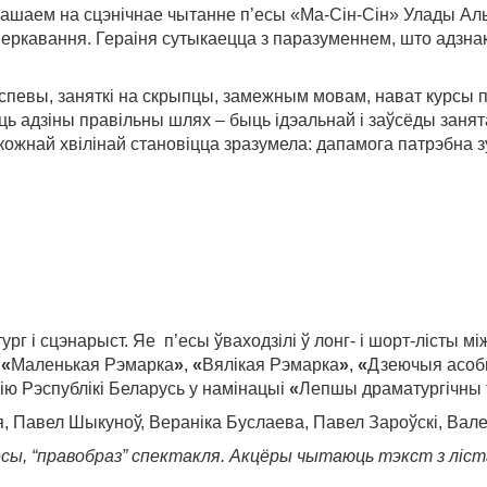
шаем на сцэнічнае чытанне п’есы «Ма-Сін-Сін» Улады Альх
кавання. Гераіня сутыкаецца з паразуменнем, што адзнакі
 спевы, заняткі на скрыпцы, замежным мовам, нават курсы п
ць адзіны правільны шлях – быць ідэальнай і заўсёды занята
ожнай хвілінай становіцца зразумела: дапамога патрэбна 
ург і сцэнарыст. Яе п’есы ўваходзілі ў лонг- і шорт-лісты 
,
«
Маленькая Рэмарка
»
,
«
Вялікая Рэмарка
»
,
«
Дзеючыя асо
 Рэспублікі Беларусь у намінацыі
«
Лепшы драматургічны 
я, Павел Шыкуноў, Вераніка Буслаева, Павел Зароўскі, Ва
сы, “правобраз” спектакля. Акцёры чытаюць тэкст з ліст