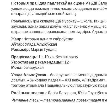
Гісторыя пра і для падлеткаў на сцэне РТБД!
Запра
уздымаюцца важныя тэмы, часам складаныя для абмер
шчырасцю, а жыццё мае свой канец.
Рэальнасць Іры складаецца з урокаў – школа, танцы,
заўсёды, аднак зараз дзяўчынка ўпэўнена: у жыцці ёс
вырашае заняцца перавыхаваннем задзіры. Аднак з к
Жанр:
гісторыя аднаго сяброўства
Аўтар:
Улада Альхоўская
Рэжысёр:
Марыя Гуцава
Працягласць:
1 г. 10 хв. без антракту
Узроставыя рэкамендацыі:
12+
Мова:
беларуская
Улада Альхоўская
– беларуская пісьменніца, драмат
драмы
»
,
«
Зыходная падзея – XXI век
»
,
«
ЛітаДрама
»
тэатра
»
атрымала Нацыянальную літаратурную прэмію
Ролі выконваюць:
Дар’я Лазарчык, Юлія Гружэўска
Чытанне п’есы – тэатралізаваная прэзентацыя п’е