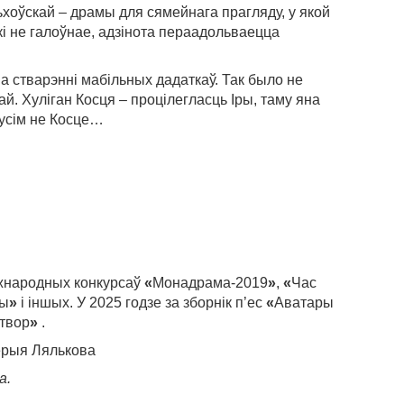
оўскай – драмы для сямейнага прагляду, у якой
 не галоўнае, адзінота пераадольваецца
а стварэнні мабільных дадаткаў. Так было не
й. Хуліган Косця – процілегласць Іры, таму яна
зусім не Косце…
міжнародных конкурсаў
«
Монадрама-2019
»
,
«
Час
бы
»
і іншых. У 2025 годзе за зборнік п’ес
«
Аватары
твор
»
.
лерыя Лялькова
а.