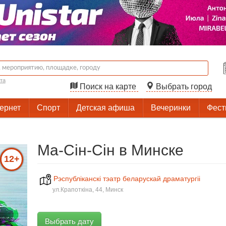
та
Поиск на карте
Выбрать город
тернет
Спорт
Детская афиша
Вечеринки
Фест
Ма-Сін-Сін в Минске
12+
Рэспублiканскi тэатр беларускай драматургii
ул.Крапоткіна, 44, Минск
Выбрать дату