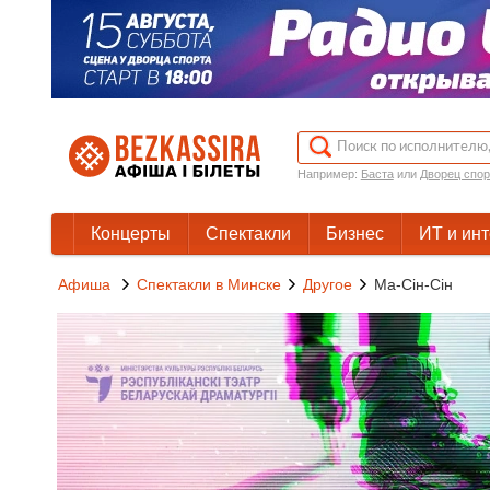
Например:
Баста
или
Дворец спор
Концерты
Спектакли
Бизнес
ИТ и ин
Афиша
Спектакли в Минске
Другое
Ма-Сін-Сін