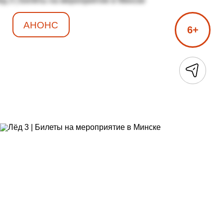
АНОНС
6+