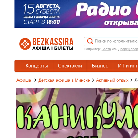
Например:
Баста
или
Дворец спор
Концерты
Спектакли
Бизнес
ИТ и ин
Афиша
Детская афиша в Минске
Активный отдых
Л