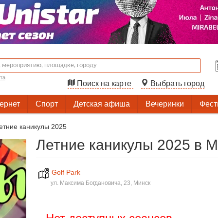
та
Поиск на карте
Выбрать город
тернет
Спорт
Детская афиша
Вечеринки
Фест
етние каникулы 2025
Летние каникулы 2025 в 
Golf Park
ул. Максима Богдановича, 23, Минск