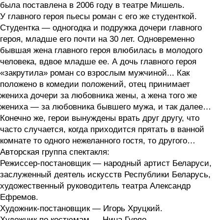
была поставлена в 2006 году в театре Мишель.
У главного героя пьесы роман с его же студенткой.
Студентка — одногодка и подружка дочери главного
героя, младше его почти на 30 лет. Одновременно
бывшая жена главного героя влюбилась в молодого
человека, вдвое младше ее. А дочь главного героя
«закрутила» роман со взрослым мужчиной... Как
положено в комедии положений, отец принимает
жениха дочери за любовника жены, а жена того же
жениха — за любовника бывшего мужа, и так далее…
Конечно же, герои вынуждены врать друг другу, что
часто случается, когда приходится прятать в ванной
комнате то одного нежеланного гостя, то другого…
Авторская группа спектакля:
Режиссер-постановщик — народный артист Беларуси,
заслуженный деятель искусств Республики Беларусь,
художественный руководитель театра Александр
Ефремов.
Художник-постановщик — Игорь Хруцкий.
Художник по костюмам — Нина Гурло.