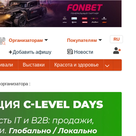
RU
Организаторам
Покупателям
Добавить афишу
Новости
ивали
Выставки
Красота и здоровье
организатора :