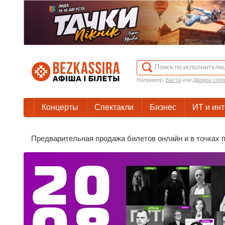
Например:
Баста
или
Дворец спор
Концерты
Спектакли
Бизнес
ИТ и ин
Предварительная продажа билетов онлайн и в точках п